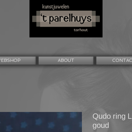
EBSHOP
ABOUT
CONTA
Qudo ring L
goud