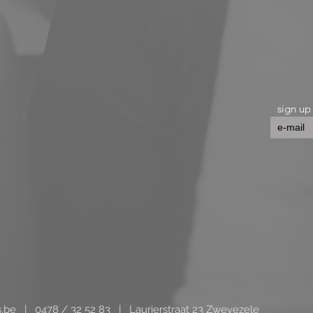
sign up
s.be
|
0478 / 32 52 83 | Laurierstraat 23 Zwevezele