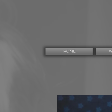
HOME
W