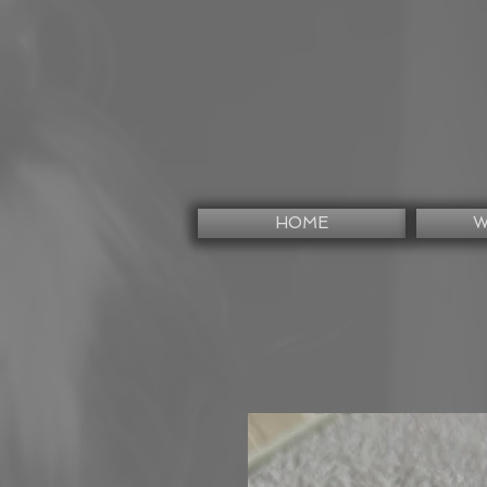
HOME
W