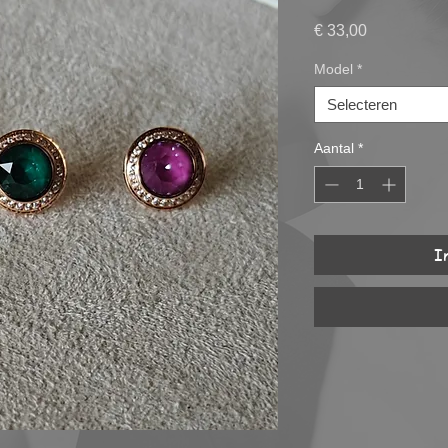
Prijs
€ 33,00
Model
*
Selecteren
Aantal
*
I