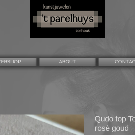
EBSHOP
ABOUT
CONTA
Qudo top T
rosé goud