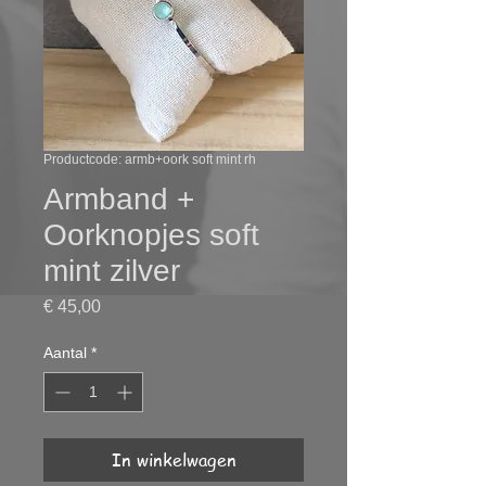
Productcode: armb+oork soft mint rh
Armband +
Oorknopjes soft
mint zilver
Prijs
€ 45,00
Aantal
*
In winkelwagen