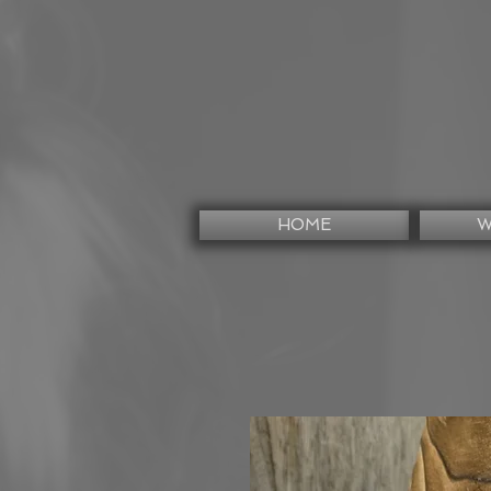
HOME
W