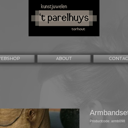
EBSHOP
ABOUT
CONTA
Armbandsetj
Productcode: armb098