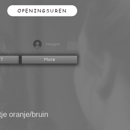
OPENINGSUREN
Inloggen
CT
More
e oranje/bruin