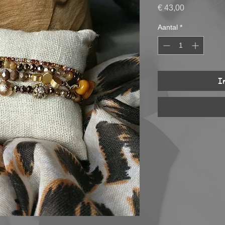
Prijs
€ 43,00
Aantal
*
I