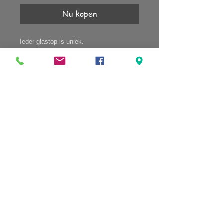
Nu kopen
Ieder glastop is uniek.
Het schroefsysteem vind je in de
webshop.
Bijhorende unieke ketting ook in de
webshop.
KLANTENSERVICE
Account
Verzending
Retourneren
Algemene voorwaarden
sign up for our newsletter