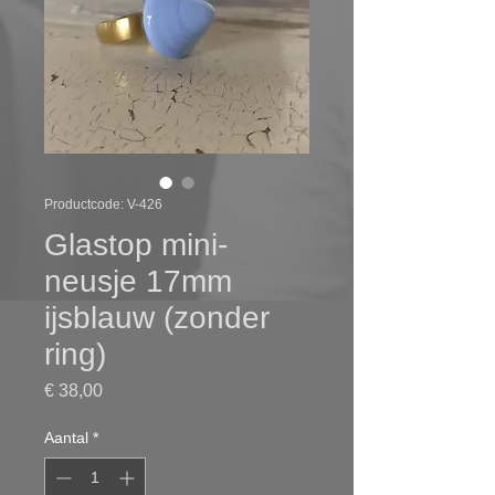
Productcode: V-426
Glastop mini-
neusje 17mm
ijsblauw (zonder
ring)
Prijs
€ 38,00
Aantal
*