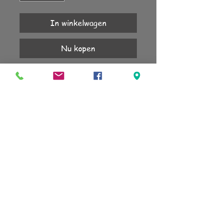
In winkelwagen
Nu kopen
Iedere glastop is uniek.
Hoogte 11mm.
Het schroefsysteem vind je in de
webshop.
KLANTENSERVICE
Account
Verzending
Retourneren
Algemene voorwaarden