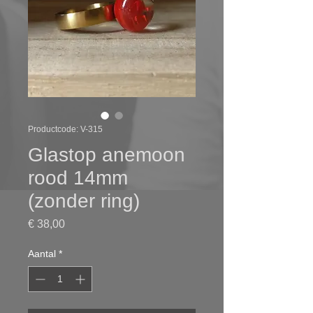
Productcode: V-315
Glastop anemoon
rood 14mm
(zonder ring)
Prijs
€ 38,00
Aantal
*