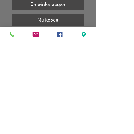
In winkelwagen
Nu kopen
Iedere glastop is uniek.
Het schroefsysteem vind je in de
webshop.
KLANTENSERVICE
Account
Verzending
Retourneren
Algemene voorwaarden
sign up for our newsletter