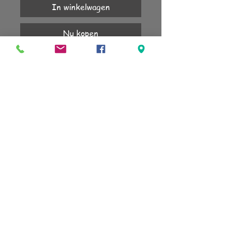
In winkelwagen
Nu kopen
Lengte 51cm.
Nikkelvrije sluiting.
KLANTENSERVICE
Account
Verzending
Retourneren
Algemene voorwaarden
sign up for our newsletter
subscribe