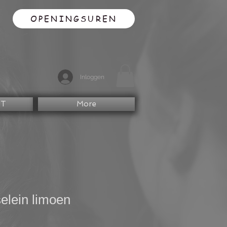
OPENINGSUREN
Inloggen
CT
More
selein limoen