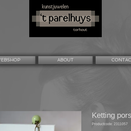
EBSHOP
ABOUT
CONTA
Ketting por
Productcode: 2311057