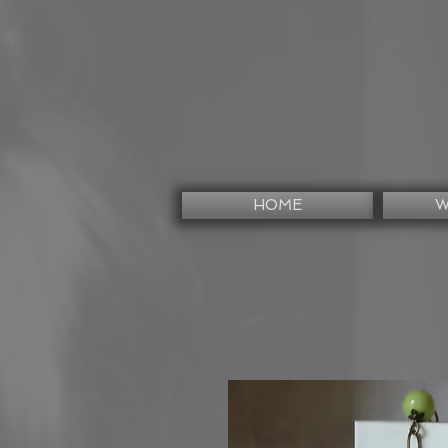
HOME
W