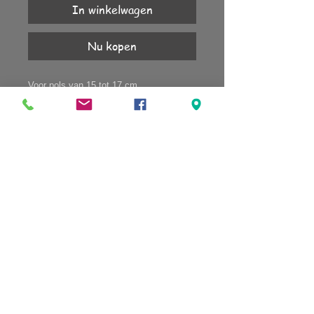
In winkelwagen
Nu kopen
Voor pols van 15 tot 17 cm.
Heb je een andere polsmaat, neem dan
contact op.
Magneetsluiting goudkleurig.
Bijhorende oorbellen in de webshop.
KLANTENSERVICE
Account
Verzending
Retourneren
Algemene voorwaarden