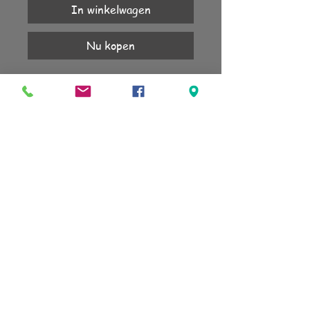
In winkelwagen
Nu kopen
Voor pols van 15 tot 18cm.
Heb je een andere polsmaat, neem dan
contact op.
Bijhorende oorbellen in de webshop.
KLANTENSERVICE
Account
Verzending
Retourneren
Algemene voorwaarden
sign up for our newsletter