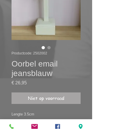
Productcode: 2502002
Oorbel email
jeansblauw
Prijs
€ 26,95
Niet op voorraad
Lengte 3.5cm
1 uniek paar
anti-allergisch, nikkelvrij