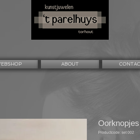
EBSHOP
ABOUT
CONTA
Oorknopjes
Productcode: set 002