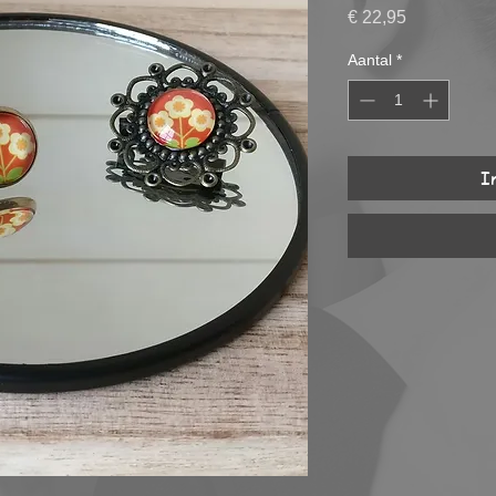
Prijs
€ 22,95
Aantal
*
I