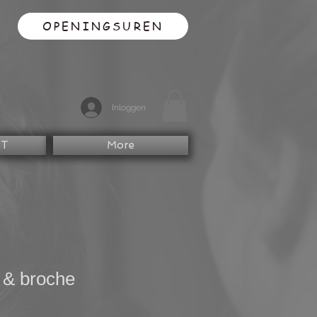
OPENINGSUREN
Inloggen
CT
More
 & broche