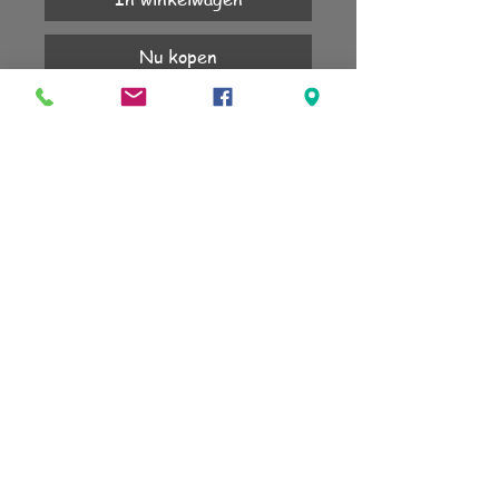
Nu kopen
Nikkelvrij, antiallergisch, edelstaal.
1 jaar garantie.
KLANTENSERVICE
Account
Verzending
Retourneren
Algemene voorwaarden
sign up for our newsletter
subscribe