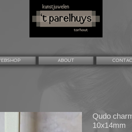
EBSHOP
ABOUT
CONTA
Qudo charm 
10x14mm