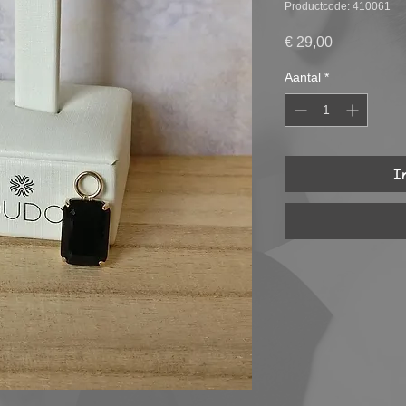
Productcode: 410061
Prijs
€ 29,00
Aantal
*
I