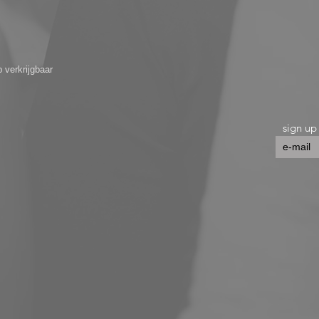
 verkrijgbaar
sign up