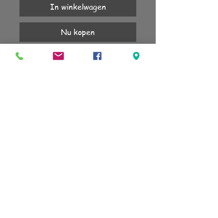
In winkelwagen
Nu kopen
1 jaar garantie
charm carrier en ketting in de webshop
verkrijgbaar
KLANTENSERVICE
Account
Verzending
Retourneren
Algemene voorwaarden
sign up for our newsletter