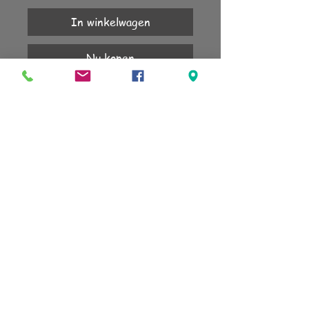
In winkelwagen
Nu kopen
In de 3 kleuren en verschillende lengtes
verkrijgbaar
KLANTENSERVICE
Account
Verzending
Retourneren
Algemene voorwaarden
sign up for our newsletter