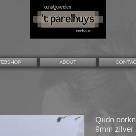
EBSHOP
ABOUT
CONTA
Qudo oorkn
9mm zilver