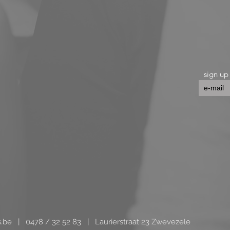
sign up
s.be
|
0478 / 32 52 83 | Laurierstraat 23 Zwevezele