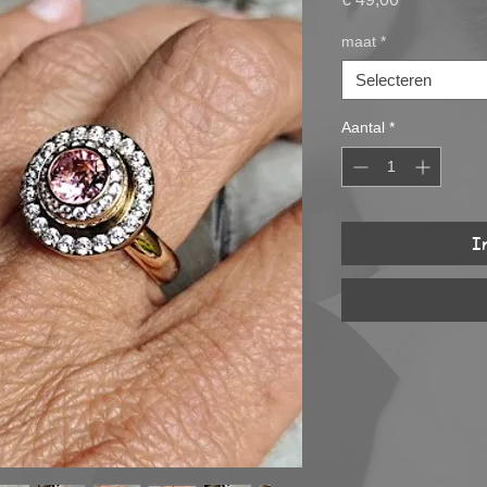
maat
*
Selecteren
Aantal
*
I