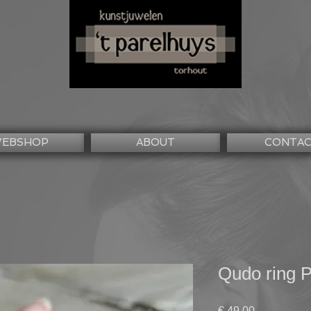
EBSHOP
ABOUT
CONTA
Qudo ring P
Prijs
€ 49,00