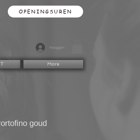
OPENINGSUREN
Inloggen
CT
More
ortofino goud