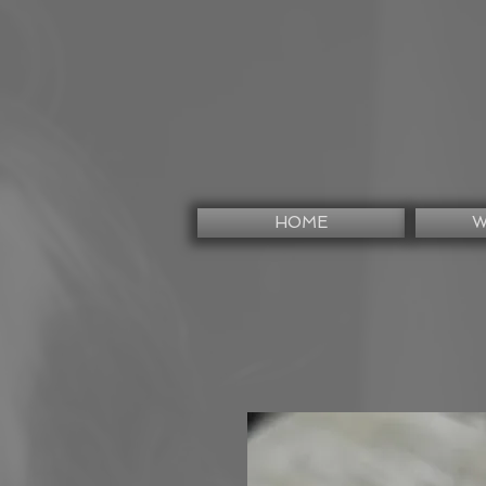
HOME
W