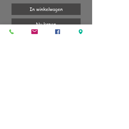
In winkelwagen
Nu kopen
Goud iris

Combinatie met violet en tanzanite
KLANTENSERVICE
Account
Verzending
Retourneren
Algemene voorwaarden
sign up for our newsletter