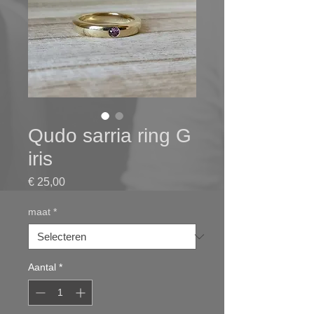
Qudo sarria ring G
iris
Prijs
€ 25,00
maat
*
Aantal
*