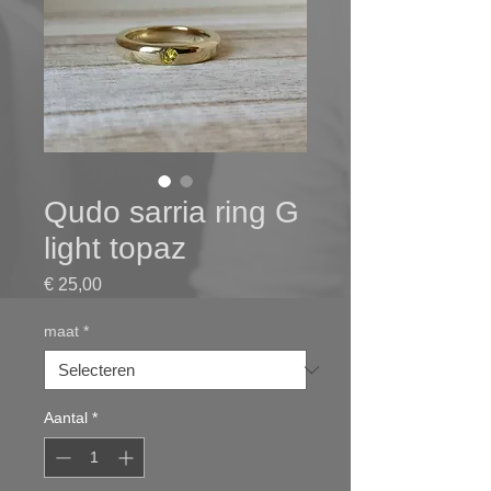
Qudo sarria ring G
light topaz
Prijs
€ 25,00
maat
*
Aantal
*