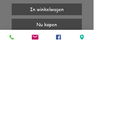
In winkelwagen
Nu kopen
Goud light topaz

Combinatie met tangerine en smoked 
topaz
KLANTENSERVICE
Account
Verzending
Retourneren
Algemene voorwaarden
sign up for our newsletter