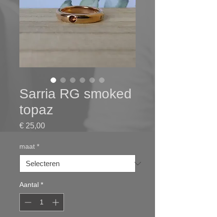
Sarria RG smoked
topaz
Prijs
€ 25,00
maat
*
Aantal
*