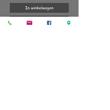
In winkelwagen
Nu kopen
KLANTENSERVICE
Account
Verzending
Retourneren
Algemene voorwaarden
sign up for our newsletter
subscribe