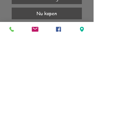
Nu kopen
1 jaar garantie.
Basistop te combineren met bottone
10mm, London big of bottone 13mm.
KLANTENSERVICE
Account
Verzending
Retourneren
Algemene voorwaarden
sign up for our newsletter
subscribe