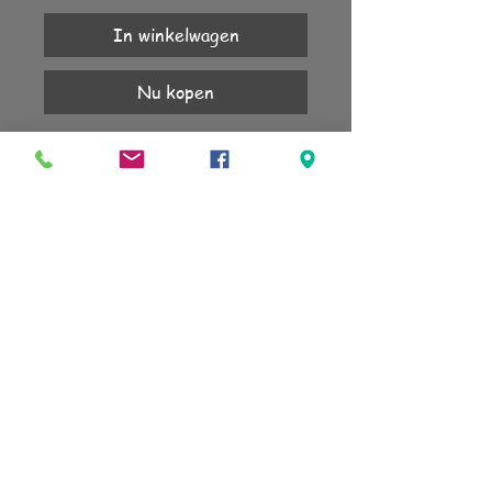
In winkelwagen
Nu kopen
Platte top 10,5mm.
1 jaar garantie.
Mooi in combinatie met de canino of op
een brede Lecce ring.
KLANTENSERVICE
Account
Verzending
Retourneren
Algemene voorwaarden