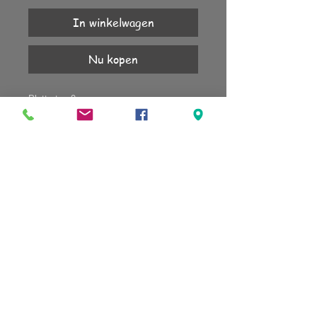
In winkelwagen
Nu kopen
Platte top 9mm.
1 jaar garantie.
Mooi op de brede ringen of in combinatie
met de canino deluxe in het zelfde kleur.
Ook combineerbaar met de fabero plat.
KLANTENSERVICE
Account
Verzending
Retourneren
Algemene voorwaarden