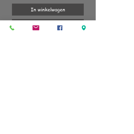
In winkelwagen
Nu kopen
Top 9mm.
KLANTENSERVICE
Account
Verzending
Retourneren
Algemene voorwaarden
sign up for our newsletter
subscribe