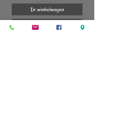
In winkelwagen
Nu kopen
1 jaar garantie.
KLANTENSERVICE
Account
Verzending
Retourneren
Algemene voorwaarden
sign up for our newsletter
subscribe