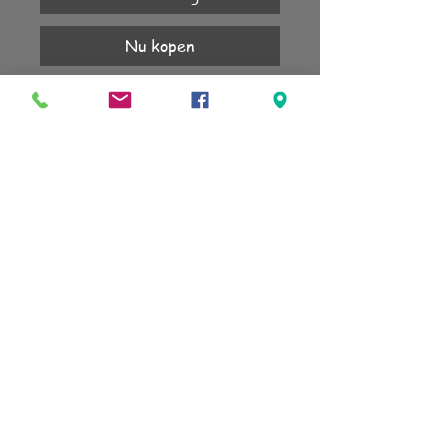
Nu kopen
Top met een dikke rand, 10mm.
Prachtig op de Liberi ring.
1 jaar garantie.
KLANTENSERVICE
Account
Verzending
Retourneren
Algemene voorwaarden
sign up for our newsletter
subscribe