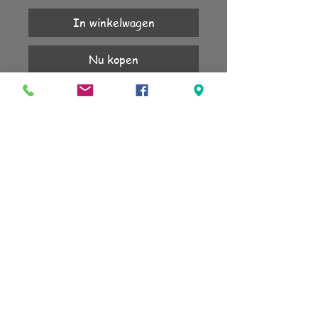
In winkelwagen
Nu kopen
1 jaar garantie.Combinatie op ketting met 
mirano klikker of op de dubbele ketting 
met een tondo deluxe 10.
KLANTENSERVICE
Account
Verzending
Retourneren
Algemene voorwaarden
sign up for our newsletter