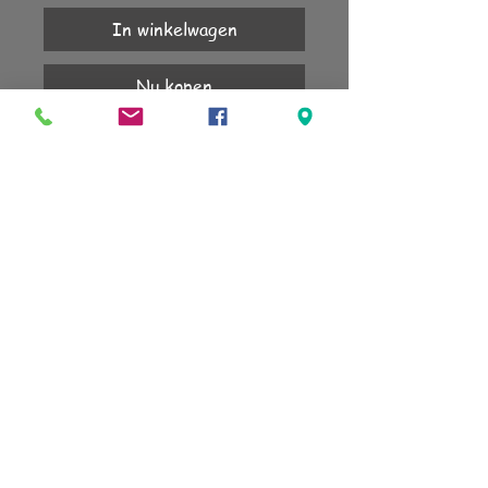
In winkelwagen
Nu kopen
Chirurgisch staal, geen allergie.1 jaar 
garantie.
KLANTENSERVICE
Account
Verzending
Retourneren
Algemene voorwaarden
sign up for our newsletter