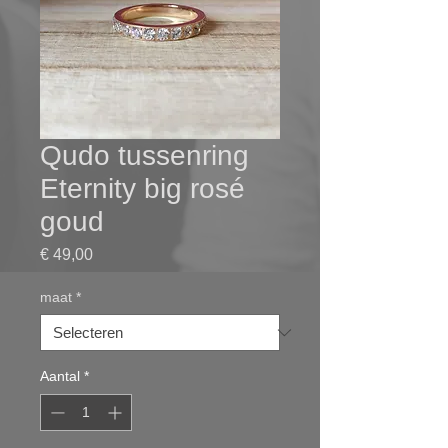
Qudo tussenring
Eternity big rosé
goud
Prijs
€ 49,00
maat
*
Aantal
*