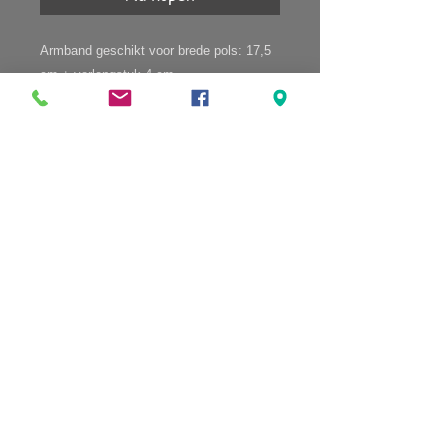
Armband geschikt voor brede pols: 17,5 
cm + verlengstuk 4 cm

Oorknopjes 12mm edelstaal, geen 
allergie

Goudkleurige afwerking.
KLANTENSERVICE
Account
Verzending
Retourneren
Algemene voorwaarden
sign up for our newsletter
subscribe